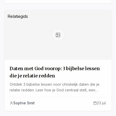
Relatiegids
Daten met God voorop: 3 bijbelse lessen
die je relatie redden
Ontdek 3 bijbelse lessen voor christelijk daten die je
relatie redden. Leer hoe je God centraal stelt, een
partner met hetzelfde geloof vindt en praktische
stappen zet voor een gezonde relatie.
Sophie Smit
23 jul.