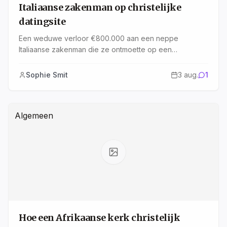
Italiaanse zakenman op christelijke
datingsite
Een weduwe verloor €800.000 aan een neppe
Italiaanse zakenman die ze ontmoette op een
christelijke datingsite. Ontdek hoe deze oplichting
werkte en hoe jij jezelf kunt beschermen.
Sophie Smit
3 aug.
1
Algemeen
Hoe een Afrikaanse kerk christelijk