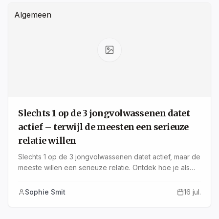
Algemeen
Slechts 1 op de 3 jongvolwassenen datet
actief – terwijl de meesten een serieuze
relatie willen
Slechts 1 op de 3 jongvolwassenen datet actief, maar de
meeste willen een serieuze relatie. Ontdek hoe je als
christen bewust kunt daten en stappen kunt zetten
richting een geloofsgerichte liefde.
Sophie Smit
16 jul.