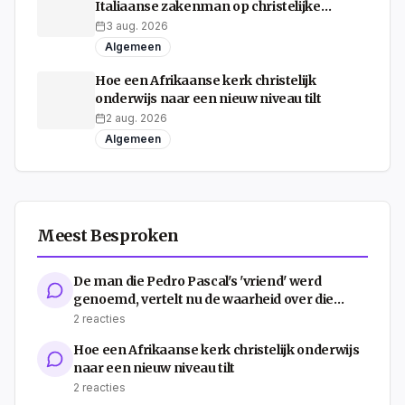
Italiaanse zakenman op christelijke
datingsite
3 aug. 2026
Algemeen
Hoe een Afrikaanse kerk christelijk
onderwijs naar een nieuw niveau tilt
2 aug. 2026
Algemeen
Meest Besproken
De man die Pedro Pascal's 'vriend' werd
genoemd, vertelt nu de waarheid over die
shirtloze jachtfoto's
2
reacties
Hoe een Afrikaanse kerk christelijk onderwijs
naar een nieuw niveau tilt
2
reacties