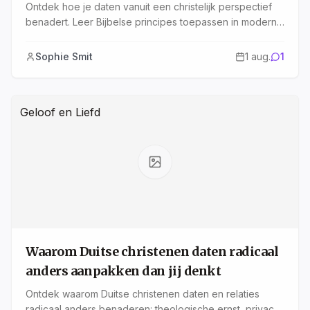
Ontdek hoe je daten vanuit een christelijk perspectief
benadert. Leer Bijbelse principes toepassen in moderne
relaties, grenzen stellen en God centraal zetten.
Praktisch en eerlijk.
Sophie Smit
1 aug.
1
Geloof en Liefd
Waarom Duitse christenen daten radicaal
anders aanpakken dan jij denkt
Ontdek waarom Duitse christenen daten en relaties
radicaal anders benaderen: theologische ernst, privacy