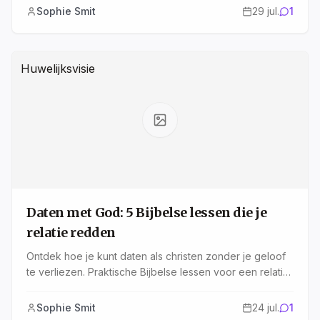
voor jouw gemeente.
Sophie Smit
29 jul.
1
Huwelijksvisie
Daten met God: 5 Bijbelse lessen die je
relatie redden
Ontdek hoe je kunt daten als christen zonder je geloof
te verliezen. Praktische Bijbelse lessen voor een relatie
die God eert en waarin jij jezelf kunt zijn.
Sophie Smit
24 jul.
1