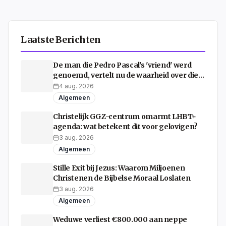
Laatste Berichten
De man die Pedro Pascal's 'vriend' werd
genoemd, vertelt nu de waarheid over die
shirtloze jachtfoto's
4 aug. 2026
Algemeen
Christelijk GGZ-centrum omarmt LHBT+
agenda: wat betekent dit voor gelovigen?
3 aug. 2026
Algemeen
Stille Exit bij Jezus: Waarom Miljoenen
Christenen de Bijbelse Moraal Loslaten
3 aug. 2026
Algemeen
Weduwe verliest €800.000 aan neppe